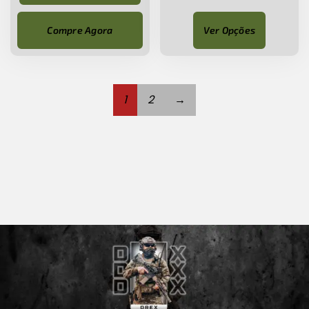
Compre Agora
Ver Opções
1
2
→