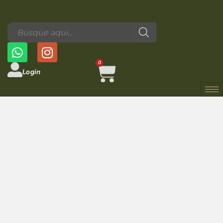
0
Login