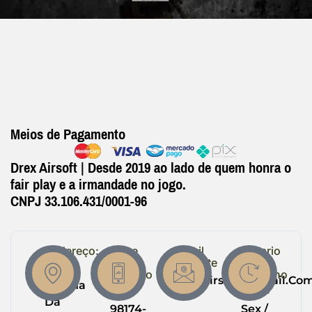
Meios de Pagamento
Drex Airsoft | Desde 2019 ao lado de quem honra o
fair play e a irmandade no jogo.
CNPJ 33.106.431/0001-96
Endereço:
Entre
Email
Horario
em
Suporte
de
R.
Contato
Trabalho
Drexairsoft@gmail.co
Helena
(64)
Seg -
Da
98174-
Sex /