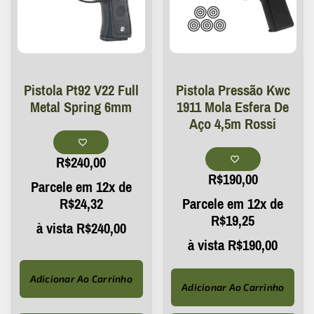
Pistola Pt92 V22 Full
Pistola Pressão Kwc
Metal Spring 6mm
1911 Mola Esfera De
Aço 4,5m Rossi
R$
240,00
R$
190,00
Parcele em 12x de
R$
24,32
Parcele em 12x de
R$
19,25
à vista
R$
240,00
à vista
R$
190,00
Adicionar Ao Carrinho
Adicionar Ao Carrinho