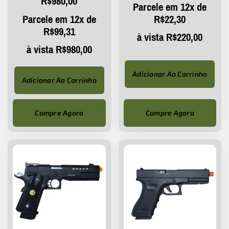
R$
980,00
Parcele em 12x de
Parcele em 12x de
R$
22,30
R$
99,31
à vista
R$
220,00
à vista
R$
980,00
Adicionar Ao Carrinho
Adicionar Ao Carrinho
Compre Agora
Compre Agora