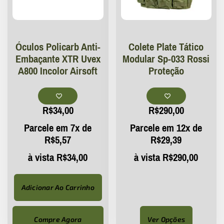
Óculos Policarb Anti-
Colete Plate Tático
Embaçante XTR Uvex
Modular Sp-033 Rossi
A800 Incolor Airsoft
Proteção
R$
34,00
R$
290,00
Parcele em 7x de
Parcele em 12x de
R$
5,57
R$
29,39
à vista
R$
34,00
à vista
R$
290,00
Adicionar Ao Carrinho
Compre Agora
Ver Opções