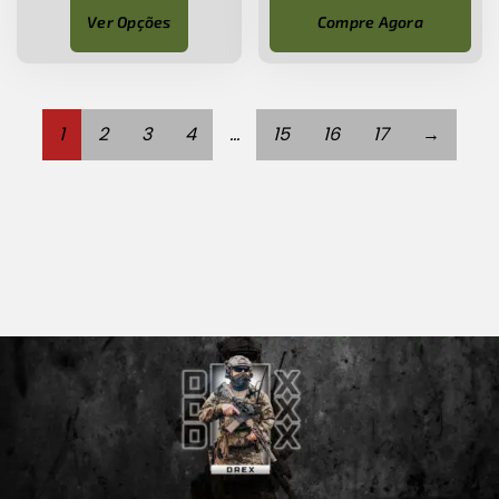
Ver Opções
Compre Agora
1
2
3
4
…
15
16
17
→