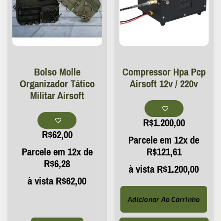
Bolso Molle
Compressor Hpa Pcp
Organizador Tático
Airsoft 12v / 220v
Militar Airsoft
R$
1.200,00
R$
62,00
Parcele em 12x de
Parcele em 12x de
R$
121,61
R$
6,28
à vista
R$
1.200,00
à vista
R$
62,00
Adicionar Ao Carrinho