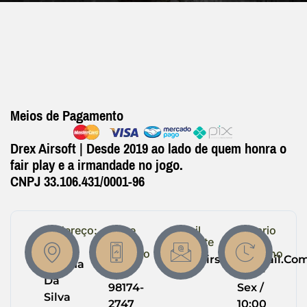
Meios de Pagamento
Drex Airsoft | Desde 2019 ao lado de quem honra o
fair play e a irmandade no jogo.
CNPJ 33.106.431/0001-96
Endereço:
Entre
Email
Horario
em
Suporte
de
R.
Contato
Trabalho
Drexairsoft@gmail.co
Helena
(64)
Seg -
Da
98174-
Sex /
Silva
2747
10:00