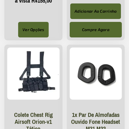
à vista
R$
155,00
Adicionar Ao Carrinho
Ver Opções
Compre Agora
Colete Chest Rig
1x Par De Almofadas
Airsoft Orion-v1
Ouvido Fone Headset
Tático
M31 M32