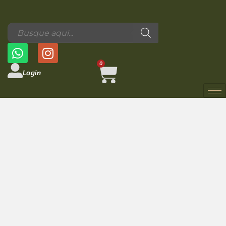
0
Login