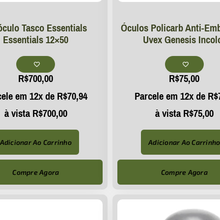
óculo Tasco Essentials
Óculos Policarb Anti-Em
Essentials 12×50
Uvex Genesis Incol
R$
700,00
R$
75,00
cele em 12x de
R$
70,94
Parcele em 12x de
R$
à vista
R$
700,00
à vista
R$
75,00
Adicionar Ao Carrinho
Adicionar Ao Carrinh
Compre Agora
Compre Agora