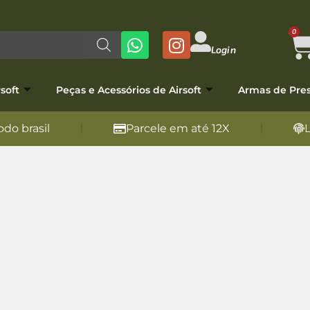
0
Login
soft
Peças e Acessórios de Airsoft
Armas de Pre
do brasil
Parcele em até 12X