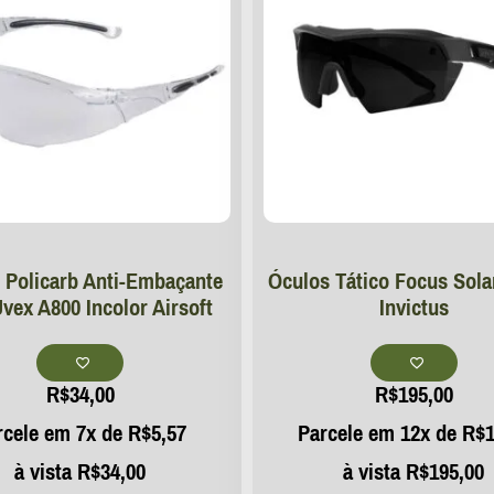
 Policarb Anti-Embaçante
Óculos Tático Focus Sola
vex A800 Incolor Airsoft
Invictus
R$
34,00
R$
195,00
rcele em 7x de
R$
5,57
Parcele em 12x de
R$
1
à vista
R$
34,00
à vista
R$
195,00