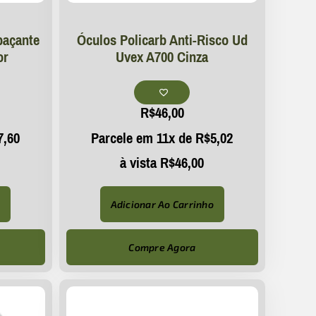
baçante
Óculos Policarb Anti-Risco Ud
or
Uvex A700 Cinza
R$
46,00
7,60
Parcele em 11x de
R$
5,02
à vista
R$
46,00
o
Adicionar Ao Carrinho
Compre Agora