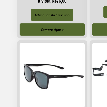
à vista
R$
76,00
Adicionar Ao Carrinho
Compre Agora