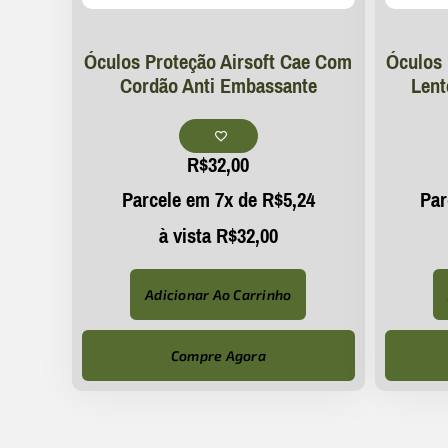
Óculos Proteção Airsoft Cae Com
Óculos 
Cordão Anti Embassante
Lent
R$
32,00
Parcele em 7x de
R$
5,24
Par
à vista
R$
32,00
Adicionar Ao Carrinho
Compre Agora