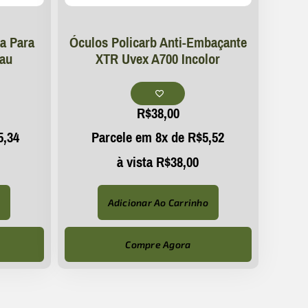
a Para
Óculos Policarb Anti-Embaçante
rau
XTR Uvex A700 Incolor
R$
38,00
5,34
Parcele em 8x de
R$
5,52
à vista
R$
38,00
o
Adicionar Ao Carrinho
Compre Agora