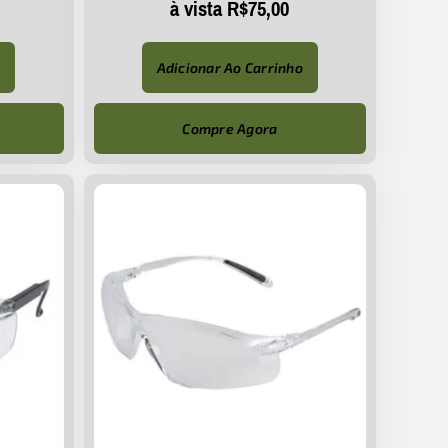
à vista
R$
75,00
o
Adicionar Ao Carrinho
Compre Agora