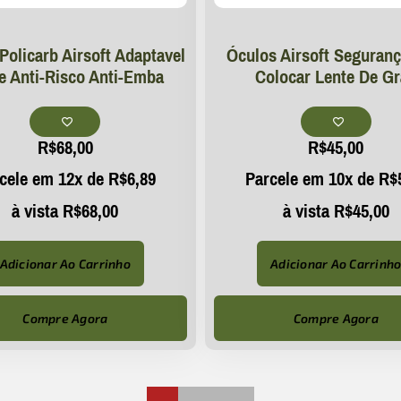
Policarb Airsoft Adaptavel
Óculos Airsoft Seguranç
e Anti-Risco Anti-Emba
Colocar Lente De G
R$
68,00
R$
45,00
cele em 12x de
R$
6,89
Parcele em 10x de
R$
à vista
R$
68,00
à vista
R$
45,00
Adicionar Ao Carrinho
Adicionar Ao Carrinh
Compre Agora
Compre Agora