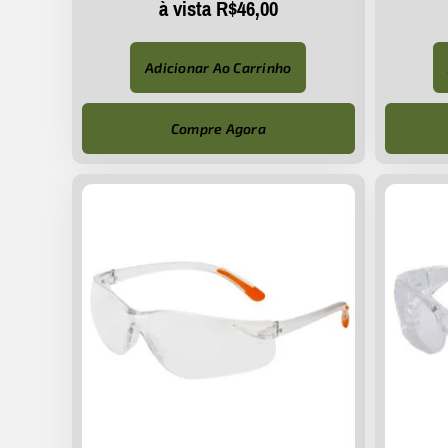
à vista
R$
46,00
Adicionar Ao Carrinho
Compre Agora