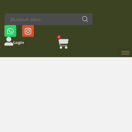
0
Login