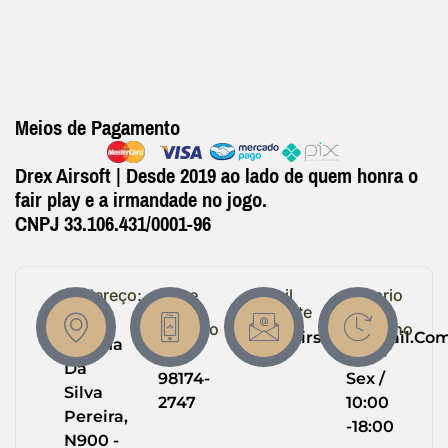
Meios de Pagamento
Drex Airsoft | Desde 2019 ao lado de quem honra o
fair play e a irmandade no jogo.
CNPJ 33.106.431/0001-96
Endereço:
Entre
Email
Horario
em
Suporte
de
R.
Contato
Trabalho
Drexairsoft@gmail.co
Helena
(64)
Seg -
Da
98174-
Sex /
Silva
2747
10:00
Pereira,
-18:00
N900 -