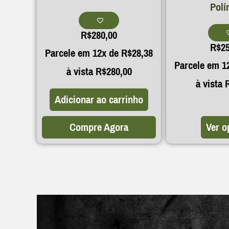
Polí
R$
280,00
R$
2
Parcele em 12x de
R$
28,38
Parcele em 1
à vista
R$
280,00
à vista
Adicionar ao carrinho
Compre Agora
Ver o