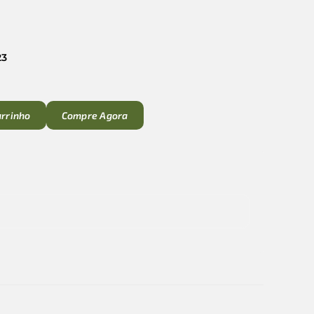
23
arrinho
Compre Agora