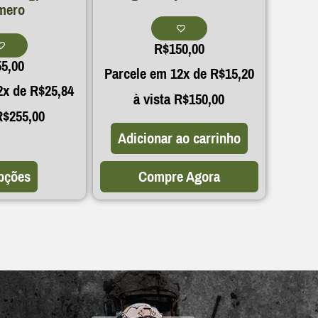
mero
R$
150,00
55,00
Parcele em 12x de
R$
15,20
2x de
R$
25,84
à vista
R$
150,00
R$
255,00
Adicionar ao carrinho
pções
Compre Agora