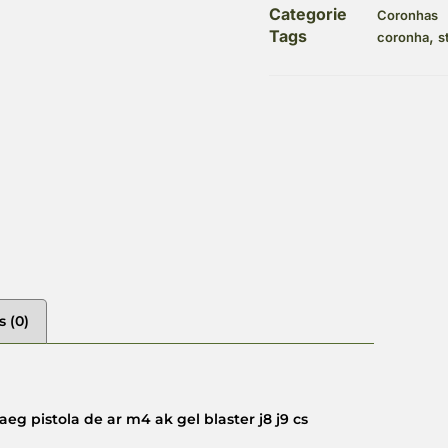
Categorie
Coronhas
Tags
,
coronha
s
s (0)
eg pistola de ar m4 ak gel blaster j8 j9 cs