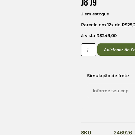
J8 J9
2 em estoque
Parcele em 12x de
R$
25,
à vista
R$
249,00
Adicionar Ao C
Simulação de frete
SKU
246926