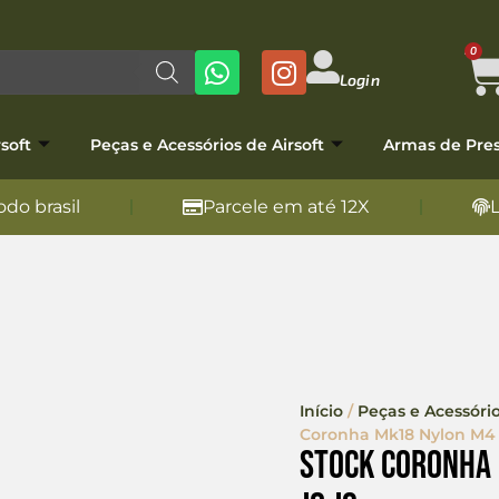
0
Login
soft
Peças e Acessórios de Airsoft
Armas de Pre
do brasil
Parcele em até 12X
Início
/
Peças e Acessório
Coronha Mk18 Nylon M4 A
Stock Coronha 