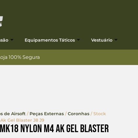
ssão
Equipamentos Táticos
Vestuário
Loja 100% Segura
s de Airsoft
/
Peças Externas
/
Coronhas
/ Stock
k Gel Blaster J8 J9
Mk18 Nylon M4 Ak Gel Blaster