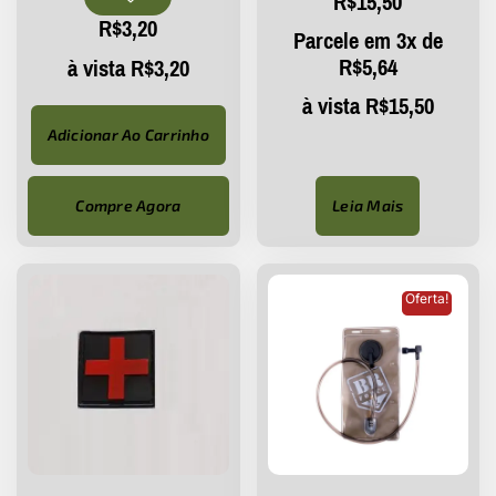
R$
15,50
R$
3,20
Parcele em 3x de
R$
5,64
à vista
R$
3,20
à vista
R$
15,50
Adicionar Ao Carrinho
Compre Agora
Leia Mais
Oferta!