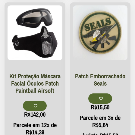
Kit Proteção Máscara
Patch Emborrachado
Facial Óculos Patch
Seals
Paintball Airsoft
R$
15,50
R$
142,00
Parcele em 3x de
Parcele em 12x de
R$
5,64
R$
14,39