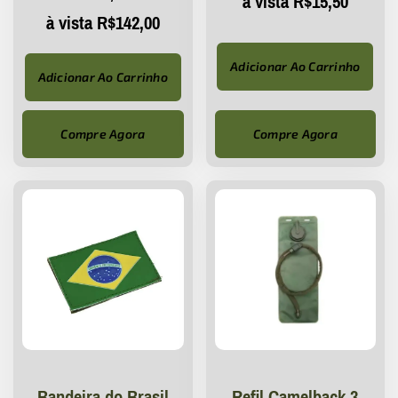
à vista
R$
15,50
à vista
R$
142,00
Adicionar Ao Carrinho
Adicionar Ao Carrinho
Compre Agora
Compre Agora
Bandeira do Brasil
Refil Camelback 3