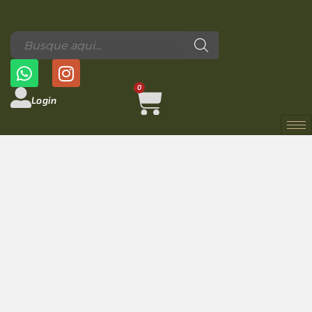
0
Login