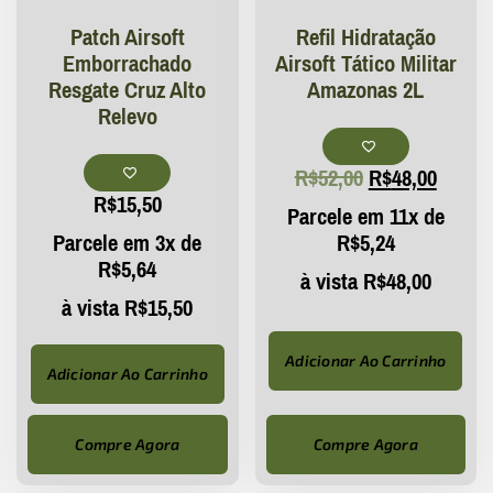
Patch Airsoft
Refil Hidratação
Emborrachado
Airsoft Tático Militar
Resgate Cruz Alto
Amazonas 2L
Relevo
R$
52,00
R$
48,00
R$
15,50
Parcele em 11x de
Parcele em 3x de
R$
5,24
R$
5,64
à vista
R$
48,00
à vista
R$
15,50
Adicionar Ao Carrinho
Adicionar Ao Carrinho
Compre Agora
Compre Agora