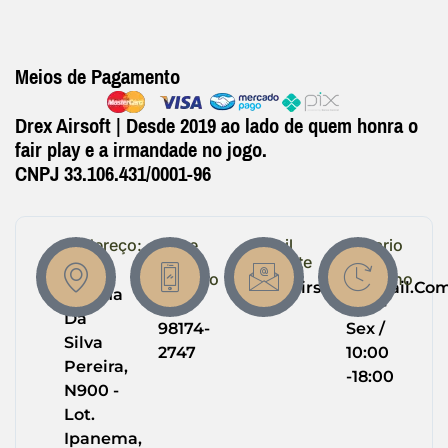
Meios de Pagamento
Drex Airsoft | Desde 2019 ao lado de quem honra o
fair play e a irmandade no jogo.
CNPJ 33.106.431/0001-96
Endereço:
Entre
Email
Horario
em
Suporte
de
R.
Contato
Trabalho
Drexairsoft@gmail.co
Helena
(64)
Seg -
Da
98174-
Sex /
Silva
2747
10:00
Pereira,
-18:00
N900 -
Lot.
Ipanema,