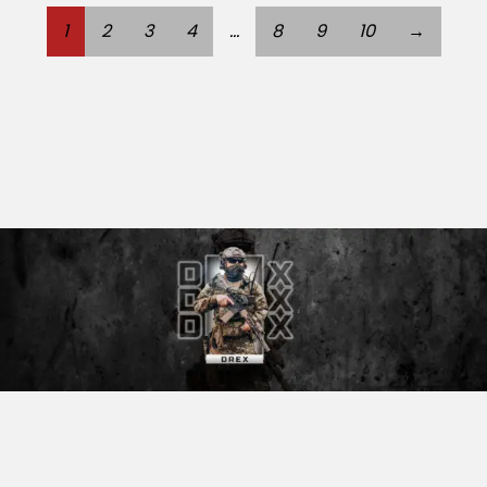
1
2
3
4
…
8
9
10
→