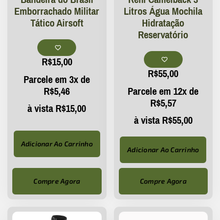
Emborrachado Militar
Litros Água Mochila
Tático Airsoft
Hidratação
Reservatório
R$
15,00
R$
55,00
Parcele em 3x de
R$
5,46
Parcele em 12x de
R$
5,57
à vista
R$
15,00
à vista
R$
55,00
Adicionar Ao Carrinho
Adicionar Ao Carrinho
Compre Agora
Compre Agora