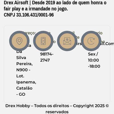
Drex Airsoft | Desde 2019 ao lado de quem honra o
fair play e a irmandade no jogo.
CNPJ 33.106.431/0001-96
Endereço:
Entre
Email
Horario
em
Suporte
de
R.
Contato
Trabalho
Drexairsoft@gmail.co
Helena
(64)
Seg -
Da
98174-
Sex /
Silva
2747
10:00
Pereira,
-18:00
N900 -
Lot.
Ipanema,
Catalão
- GO
Drex Hobby – Todos os direitos – Copyright 2025 ©
reservados