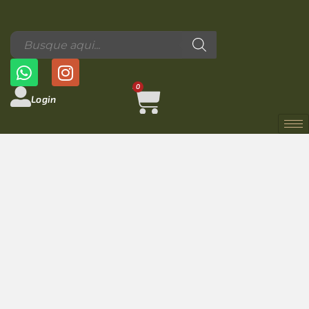
0
Login