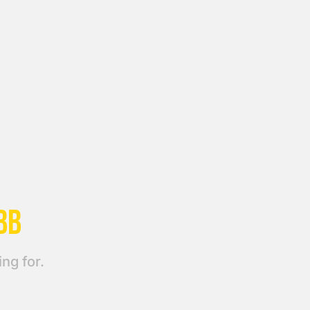
BB
ng for.