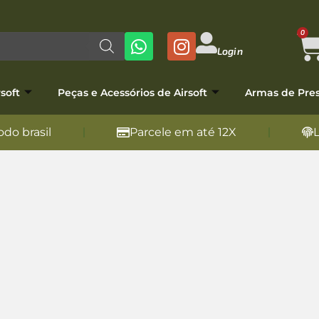
0
Login
soft
Peças e Acessórios de Airsoft
Armas de Pre
do brasil
Parcele em até 12X