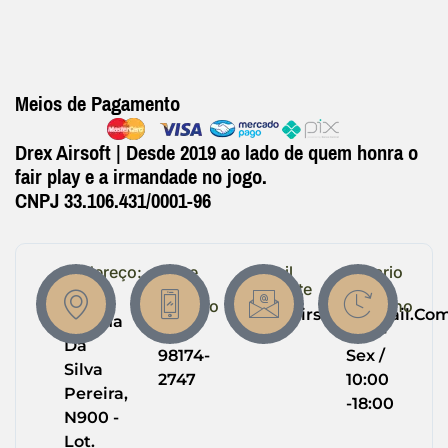
Meios de Pagamento
Drex Airsoft | Desde 2019 ao lado de quem honra o
fair play e a irmandade no jogo.
CNPJ 33.106.431/0001-96
Endereço:
Entre
Email
Horario
em
Suporte
de
R.
Contato
Trabalho
Drexairsoft@gmail.co
Helena
(64)
Seg -
Da
98174-
Sex /
Silva
2747
10:00
Pereira,
-18:00
N900 -
Lot.