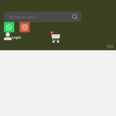
0
Login