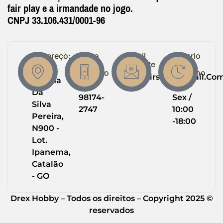
fair play e a irmandade no jogo.
CNPJ 33.106.431/0001-96
Endereço:
Entre
Email
Horario
em
Suporte
de
R.
Contato
Trabalho
Drexairsoft@gmail.co
Helena
(64)
Seg -
Da
98174-
Sex /
Silva
2747
10:00
Pereira,
-18:00
N900 -
Lot.
Ipanema,
Catalão
- GO
Drex Hobby – Todos os direitos – Copyright 2025 ©
reservados