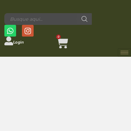
0
Login