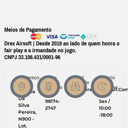
Meios de Pagamento
Drex Airsoft | Desde 2019 ao lado de quem honra o
fair play e a irmandade no jogo.
CNPJ 33.106.431/0001-96
Endereço:
Entre
Email
Horario
em
Suporte
de
R.
Contato
Trabalho
Drexairsoft@gmail.co
Helena
(64)
Seg -
Da
98174-
Sex /
Silva
2747
10:00
Pereira,
-18:00
N900 -
Lot.