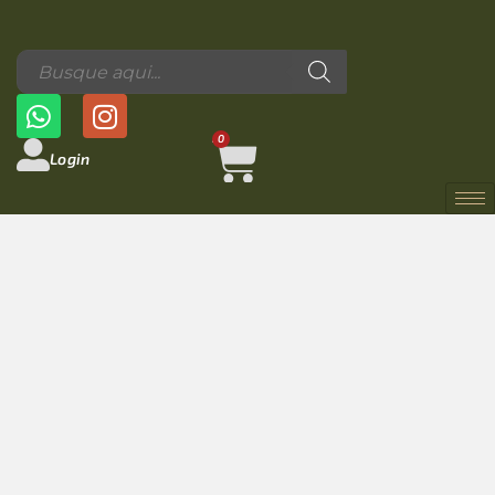
0
Login