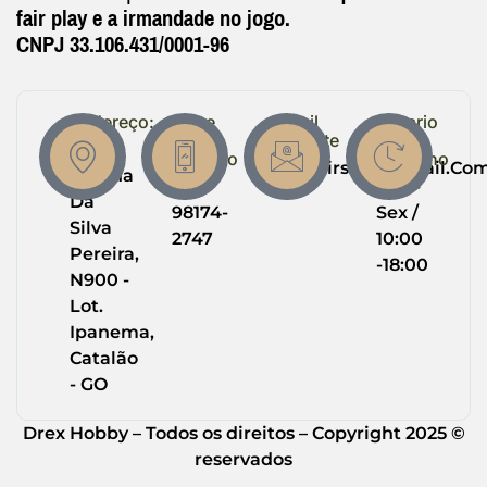
fair play e a irmandade no jogo.
CNPJ 33.106.431/0001-96
Endereço:
Entre
Email
Horario
em
Suporte
de
R.
Contato
Trabalho
Drexairsoft@gmail.co
Helena
(64)
Seg -
Da
98174-
Sex /
Silva
2747
10:00
Pereira,
-18:00
N900 -
Lot.
Ipanema,
Catalão
- GO
Drex Hobby – Todos os direitos – Copyright 2025 ©
reservados