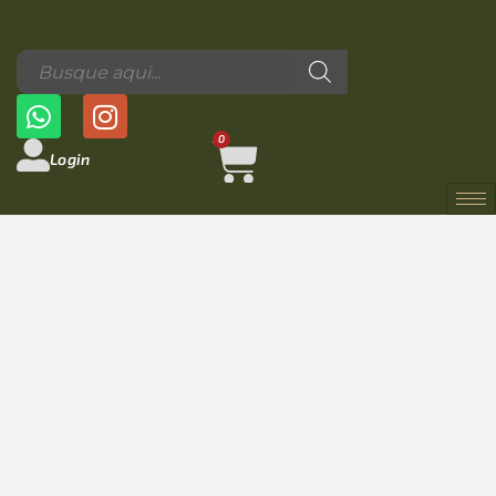
0
Login