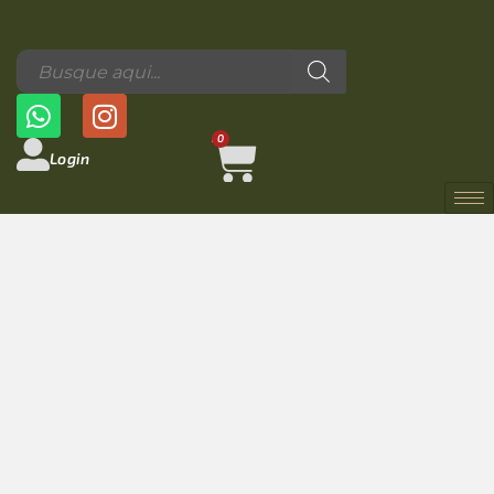
0
Login