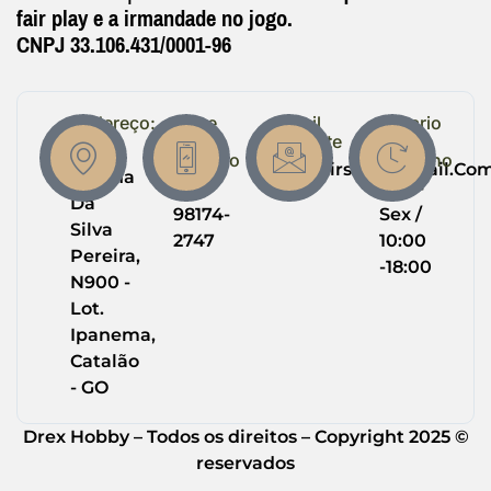
fair play e a irmandade no jogo.
CNPJ 33.106.431/0001-96
Endereço:
Entre
Email
Horario
em
Suporte
de
R.
Contato
Trabalho
Drexairsoft@gmail.co
Helena
(64)
Seg -
Da
98174-
Sex /
Silva
2747
10:00
Pereira,
-18:00
N900 -
Lot.
Ipanema,
Catalão
- GO
Drex Hobby – Todos os direitos – Copyright 2025 ©
reservados