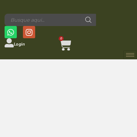
0
Login