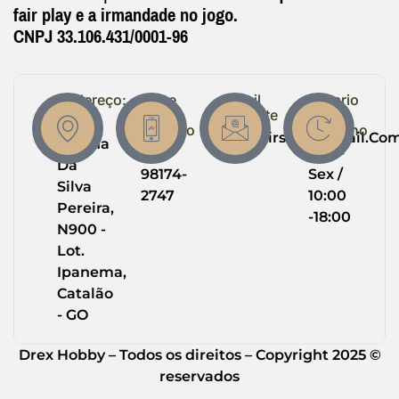
fair play e a irmandade no jogo.
CNPJ 33.106.431/0001-96
Endereço:
Entre
Email
Horario
em
Suporte
de
R.
Contato
Trabalho
Drexairsoft@gmail.co
Helena
(64)
Seg -
Da
98174-
Sex /
Silva
2747
10:00
Pereira,
-18:00
N900 -
Lot.
Ipanema,
Catalão
- GO
Drex Hobby – Todos os direitos – Copyright 2025 ©
reservados