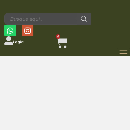
0
Login