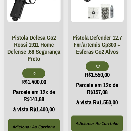
Pistola Defesa Co2
Pistola Defender 12.7
Rossi 1911 Home
Fxr/artemis Cp300 +
Defense .68 Segurança
Esferas Co2 Alvos
Preto
R$
1.550,00
R$
1.400,00
Parcele em 12x de
Parcele em 12x de
R$
157,08
R$
141,88
à vista
R$
1.550,00
à vista
R$
1.400,00
Adicionar Ao Carrinho
Adicionar Ao Carrinho