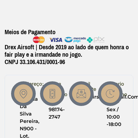
Meios de Pagamento
Drex Airsoft | Desde 2019 ao lado de quem honra o
fair play e a irmandade no jogo.
CNPJ 33.106.431/0001-96
Endereço:
Entre
Email
Horario
em
Suporte
de
R.
Contato
Trabalho
Drexairsoft@gmail.co
Helena
(64)
Seg -
Da
98174-
Sex /
Silva
2747
10:00
Pereira,
-18:00
N900 -
Lot.