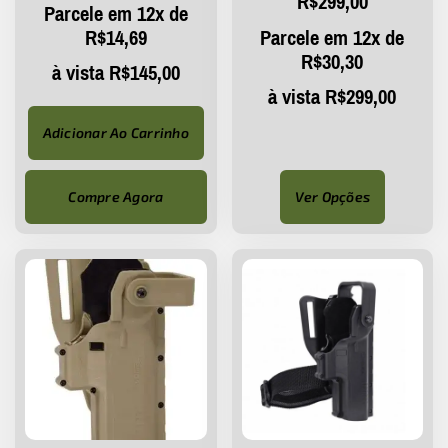
R$
299,00
Parcele em 12x de
R$
14,69
Parcele em 12x de
R$
30,30
à vista
R$
145,00
à vista
R$
299,00
Adicionar Ao Carrinho
Compre Agora
Ver Opções