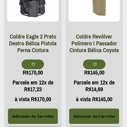
Coldre Eagle 2 Preto
Coldre Revólver
Destro Bélica Pistola
Polímero I Passador
Perna Cintura
Cintura Bélica Coyote
R$
170,00
R$
145,00
Parcele em 12x de
Parcele em 12x de
R$
17,23
R$
14,69
à vista
R$
170,00
à vista
R$
145,00
Adicionar Ao Carrinho
Adicionar Ao Carrinho