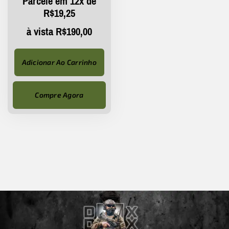
Parcele em 12x de
R$
19,25
à vista
R$
190,00
Adicionar Ao Carrinho
Compre Agora