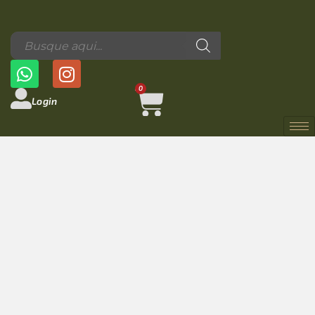
0
Login