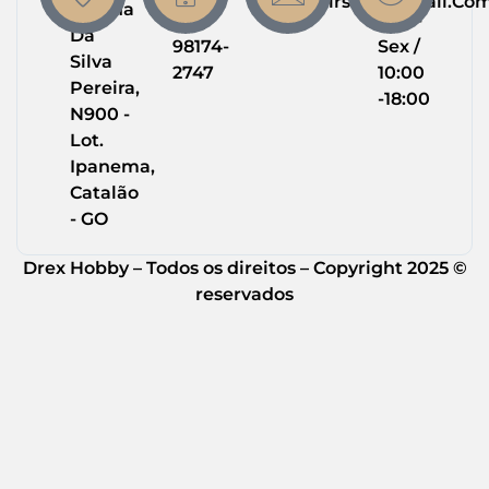
Drexairsoft@gmail.co
Helena
(64)
Seg -
Da
98174-
Sex /
Silva
2747
10:00
Pereira,
-18:00
N900 -
Lot.
Ipanema,
Catalão
- GO
Drex Hobby – Todos os direitos – Copyright 2025 ©
reservados