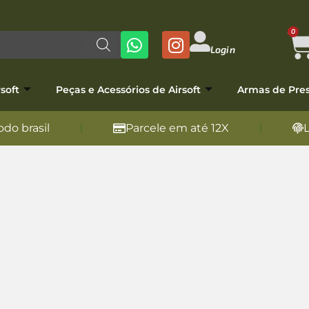
0
Login
soft
Peças e Acessórios de Airsoft
Armas de Pre
do brasil
Parcele em até 12X