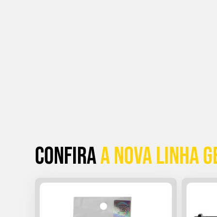
Confira
a Nova linha G