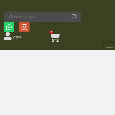
0
Login