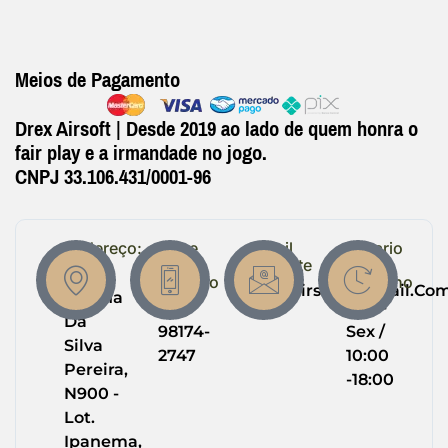
Meios de Pagamento
Drex Airsoft | Desde 2019 ao lado de quem honra o
fair play e a irmandade no jogo.
CNPJ 33.106.431/0001-96
Endereço:
Entre
Email
Horario
em
Suporte
de
R.
Contato
Trabalho
Drexairsoft@gmail.co
Helena
(64)
Seg -
Da
98174-
Sex /
Silva
2747
10:00
Pereira,
-18:00
N900 -
Lot.
Ipanema,