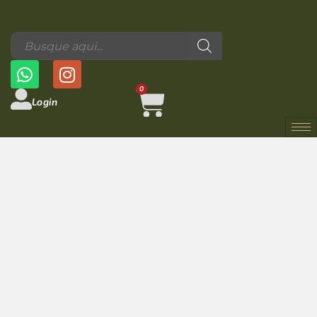
0
Login