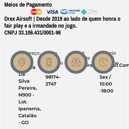
Meios de Pagamento
Drex Airsoft | Desde 2019 ao lado de quem honra o
fair play e a irmandade no jogo.
CNPJ 33.106.431/0001-96
Endereço:
Entre
Email
Horario
em
Suporte
de
R.
Contato
Trabalho
Drexairsoft@gmail.co
Helena
(64)
Seg -
Da
98174-
Sex /
Silva
2747
10:00
Pereira,
-18:00
N900 -
Lot.
Ipanema,
Catalão
- GO