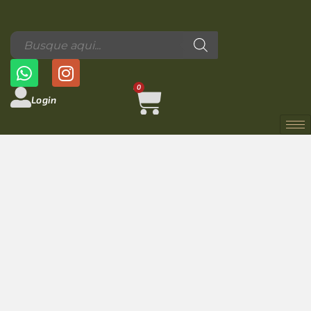
0
Login