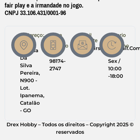
fair play e a irmandade no jogo.
CNPJ 33.106.431/0001-96
Endereço:
Entre
Email
Horario
em
Suporte
de
R.
Contato
Trabalho
Drexairsoft@gmail.co
Helena
(64)
Seg -
Da
98174-
Sex /
Silva
2747
10:00
Pereira,
-18:00
N900 -
Lot.
Ipanema,
Catalão
- GO
Drex Hobby – Todos os direitos – Copyright 2025 ©
reservados