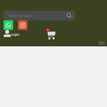
0
Login