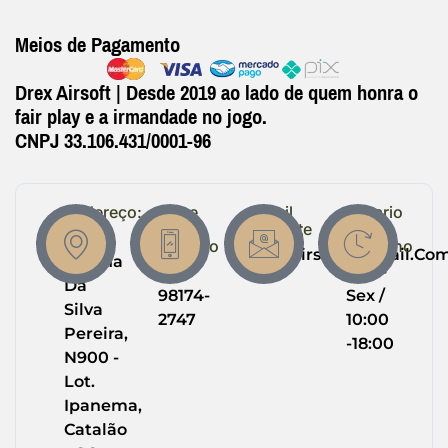
Meios de Pagamento
Drex Airsoft | Desde 2019 ao lado de quem honra o
fair play e a irmandade no jogo.
CNPJ 33.106.431/0001-96
Endereço:
Entre
Email
Horario
em
Suporte
de
R.
Contato
Trabalho
Drexairsoft@gmail.co
Helena
(64)
Seg -
Da
98174-
Sex /
Silva
2747
10:00
Pereira,
-18:00
N900 -
Lot.
Ipanema,
Catalão