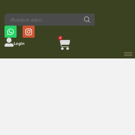
0
Login