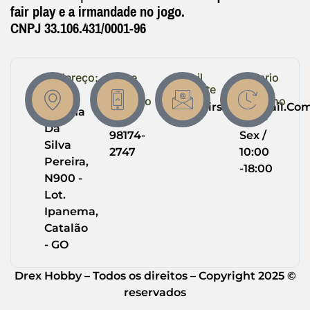
fair play e a irmandade no jogo.
CNPJ 33.106.431/0001-96
Endereço:
Entre
Email
Horario
em
Suporte
de
R.
Contato
Trabalho
Drexairsoft@gmail.co
Helena
(64)
Seg -
Da
98174-
Sex /
Silva
2747
10:00
Pereira,
-18:00
N900 -
Lot.
Ipanema,
Catalão
- GO
Drex Hobby – Todos os direitos – Copyright 2025 ©
reservados