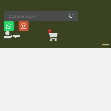
0
Login