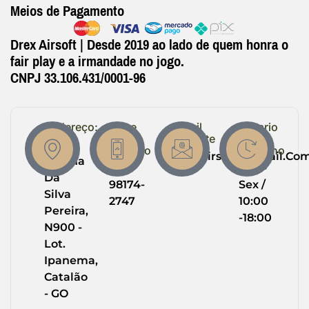
Meios de Pagamento
Drex Airsoft | Desde 2019 ao lado de quem honra o
fair play e a irmandade no jogo.
CNPJ 33.106.431/0001-96
Endereço:
Entre
Email
Horario
em
Suporte
de
R.
Contato
Trabalho
Drexairsoft@gmail.co
Helena
(64)
Seg -
Da
98174-
Sex /
Silva
2747
10:00
Pereira,
-18:00
N900 -
Lot.
Ipanema,
Catalão
- GO