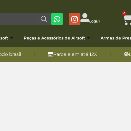
0
Login
soft
Peças e Acessórios de Airsoft
Armas de Pre
do brasil
Parcele em até 12X