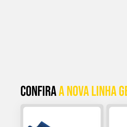
Confira
a Nova linha G