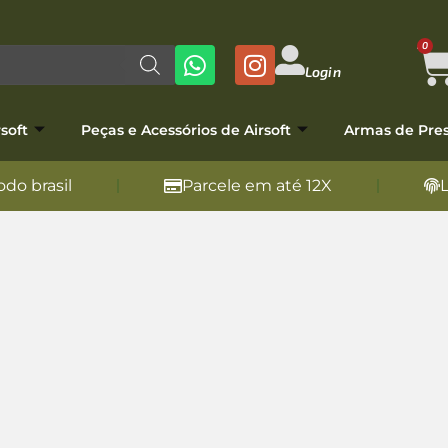
0
Login
soft
Peças e Acessórios de Airsoft
Armas de Pre
do brasil
Parcele em até 12X