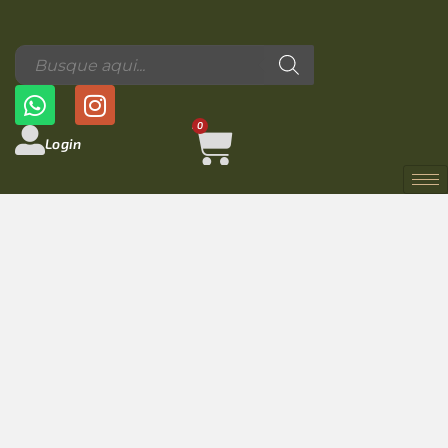
0
Login