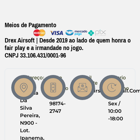
Meios de Pagamento
Drex Airsoft | Desde 2019 ao lado de quem honra o
fair play e a irmandade no jogo.
CNPJ 33.106.431/0001-96
Endereço:
Entre
Email
Horario
em
Suporte
de
R.
Contato
Trabalho
Drexairsoft@gmail.co
Helena
(64)
Seg -
Da
98174-
Sex /
Silva
2747
10:00
Pereira,
-18:00
N900 -
Lot.
Ipanema,