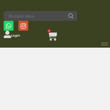
0
Login