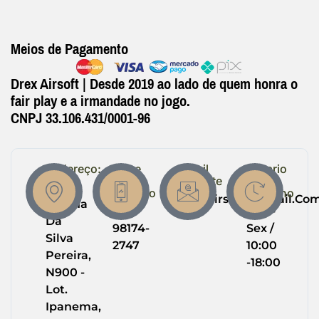
Meios de Pagamento
Drex Airsoft | Desde 2019 ao lado de quem honra o
fair play e a irmandade no jogo.
CNPJ 33.106.431/0001-96
Endereço:
Entre
Email
Horario
em
Suporte
de
R.
Contato
Trabalho
Drexairsoft@gmail.co
Helena
(64)
Seg -
Da
98174-
Sex /
Silva
2747
10:00
Pereira,
-18:00
N900 -
Lot.
Ipanema,