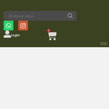
0
Login