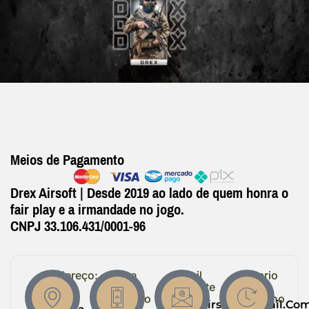
Meios de Pagamento
Drex Airsoft | Desde 2019 ao lado de quem honra o
fair play e a irmandade no jogo.
CNPJ 33.106.431/0001-96
Endereço:
Entre
Email
Horario
em
Suporte
de
R.
Contato
Trabalho
Drexairsoft@gmail.co