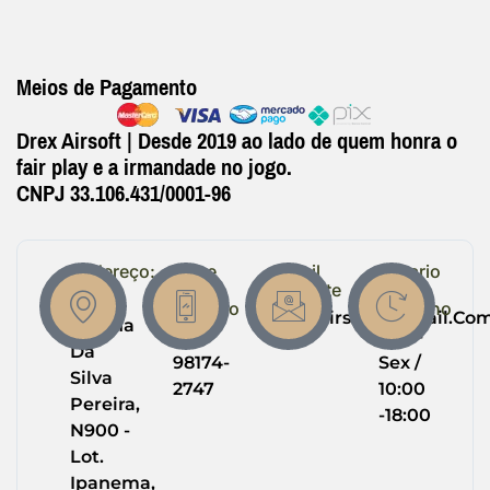
Meios de Pagamento
Drex Airsoft | Desde 2019 ao lado de quem honra o
fair play e a irmandade no jogo.
CNPJ 33.106.431/0001-96
Endereço:
Entre
Email
Horario
em
Suporte
de
R.
Contato
Trabalho
Drexairsoft@gmail.co
Helena
(64)
Seg -
Da
98174-
Sex /
Silva
2747
10:00
Pereira,
-18:00
N900 -
Lot.
Ipanema,