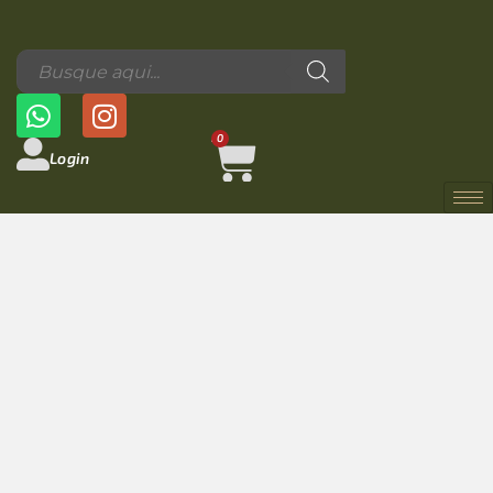
0
Login