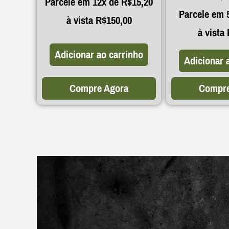
Parcele em 12x de
R$
15,20
Parcele em 
à vista
R$
150,00
à vista
Adicionar ao carrinho
Adicionar 
Compre Agora
Compre