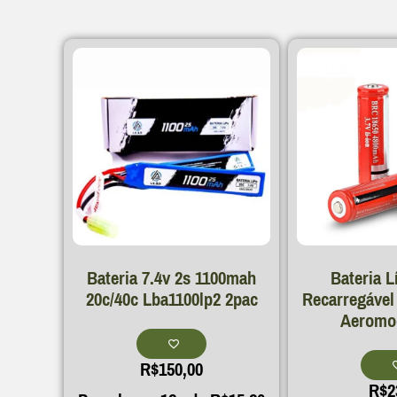
Bateria 7.4v 2s 1100mah
Bateria L
20c/40c Lba1100lp2 2pac
Recarregável
Aeromo
R$
150,00
R$
2