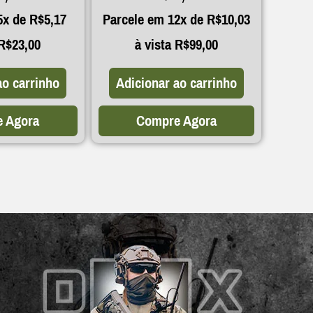
5x de
R$
5,17
Parcele em 12x de
R$
10,03
R$
23,00
à vista
R$
99,00
ao carrinho
Adicionar ao carrinho
 Agora
Compre Agora