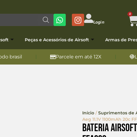
0
Login
soft
Peças e Acessórios de Airsoft
Armas de Pre
do brasil
Parcele em até 12X
Início
/
Suprimentos de A
Aeg 11.1V 1100mAh 20c F
Bateria Airsof