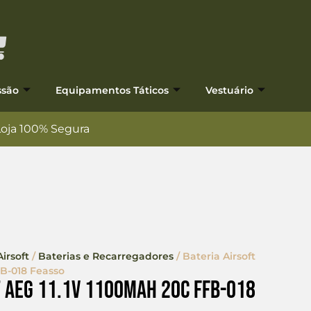
ssão
Equipamentos Táticos
Vestuário
Loja 100% Segura
irsoft
/
Baterias e Recarregadores
/ Bateria Airsoft
FB-018 Feasso
t Aeg 11.1V 1100mAh 20c FFB-018