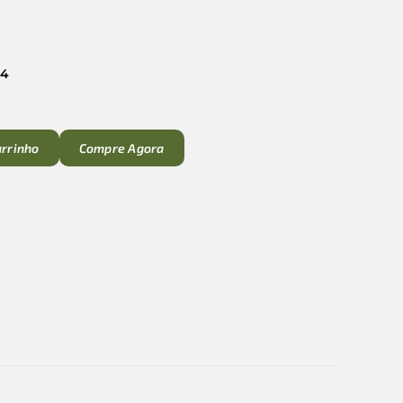
24
arrinho
Compre Agora