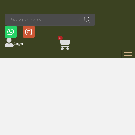
0
Login