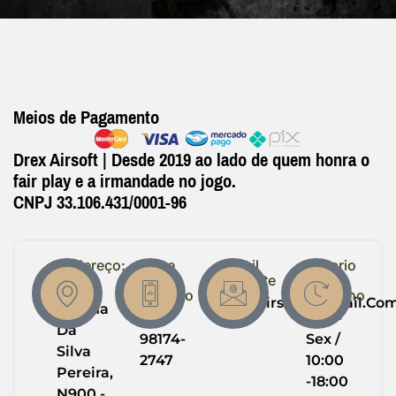
Meios de Pagamento
Drex Airsoft | Desde 2019 ao lado de quem honra o
fair play e a irmandade no jogo.
CNPJ 33.106.431/0001-96
Endereço:
Entre
Email
Horario
em
Suporte
de
R.
Contato
Trabalho
Drexairsoft@gmail.co
Helena
(64)
Seg -
Da
98174-
Sex /
Silva
2747
10:00
Pereira,
-18:00
N900 -