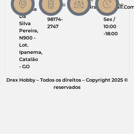
R.
Contato
Trabalho
Drexairsoft@gmail.co
Helena
(64)
Seg -
Da
98174-
Sex /
Silva
2747
10:00
Pereira,
-18:00
N900 -
Lot.
Ipanema,
Catalão
- GO
Drex Hobby – Todos os direitos – Copyright 2025 ©
reservados