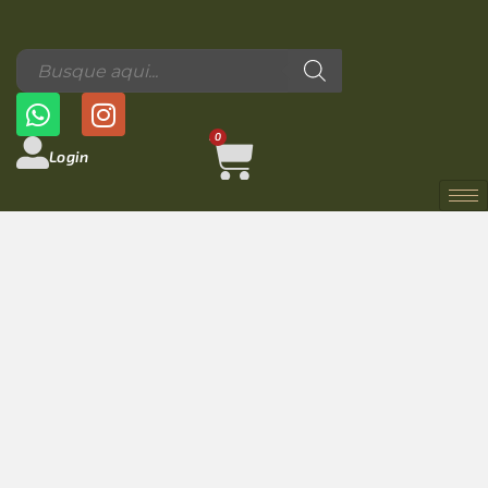
0
Login