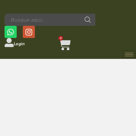
0
Login