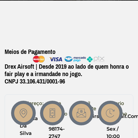
Meios de Pagamento
Drex Airsoft | Desde 2019 ao lado de quem honra o
fair play e a irmandade no jogo.
CNPJ 33.106.431/0001-96
Endereço:
Entre
Email
Horario
em
Suporte
de
R.
Contato
Trabalho
Drexairsoft@gmail.co
Helena
(64)
Seg -
Da
98174-
Sex /
Silva
2747
10:00