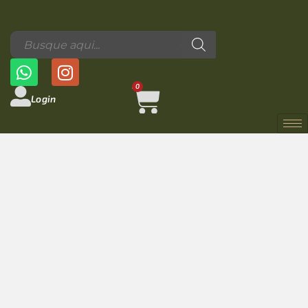
0
Login