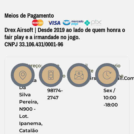
Meios de Pagamento
Drex Airsoft | Desde 2019 ao lado de quem honra o
fair play e a irmandade no jogo.
CNPJ 33.106.431/0001-96
Endereço:
Entre
Email
Horario
em
Suporte
de
R.
Contato
Trabalho
Drexairsoft@gmail.co
Helena
(64)
Seg -
Da
98174-
Sex /
Silva
2747
10:00
Pereira,
-18:00
N900 -
Lot.
Ipanema,
Catalão