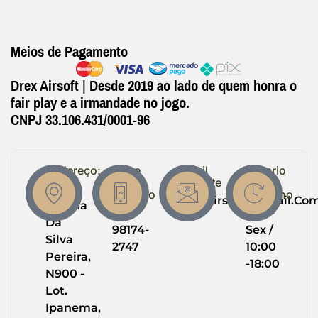
Meios de Pagamento
Drex Airsoft | Desde 2019 ao lado de quem honra o
fair play e a irmandade no jogo.
CNPJ 33.106.431/0001-96
Endereço:
Entre
Email
Horario
em
Suporte
de
R.
Contato
Trabalho
Drexairsoft@gmail.co
Helena
(64)
Seg -
Da
98174-
Sex /
Silva
2747
10:00
Pereira,
-18:00
N900 -
Lot.
Ipanema,