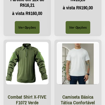
R$
16,21
à vista
R$
190,00
à vista
R$
160,00
Ver Opções
Ver Opções
Combat Shirt X-FIVE
Camiseta Básica
F1072 Verde
Tática Confortável