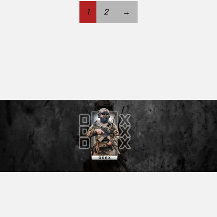
1
2
→