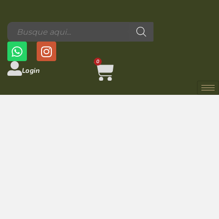
0
Login