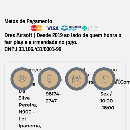
Meios de Pagamento
Drex Airsoft | Desde 2019 ao lado de quem honra o
fair play e a irmandade no jogo.
CNPJ 33.106.431/0001-96
Endereço:
Entre
Email
Horario
em
Suporte
de
R.
Contato
Trabalho
Drexairsoft@gmail.co
Helena
(64)
Seg -
Da
98174-
Sex /
Silva
2747
10:00
Pereira,
-18:00
N900 -
Lot.
Ipanema,