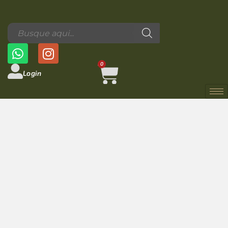
0
Login