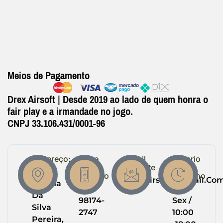
Meios de Pagamento
Drex Airsoft | Desde 2019 ao lado de quem honra o
fair play e a irmandade no jogo.
CNPJ 33.106.431/0001-96
Endereço:
Entre
Email
Horario
em
Suporte
de
R.
Contato
Trabalho
Drexairsoft@gmail.co
Helena
(64)
Seg -
Da
98174-
Sex /
Silva
2747
10:00
Pereira,