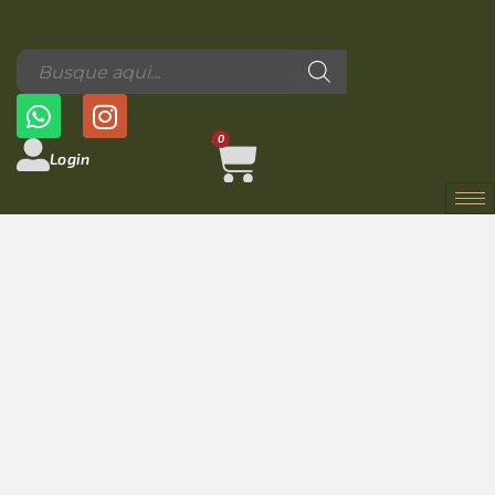
0
Login