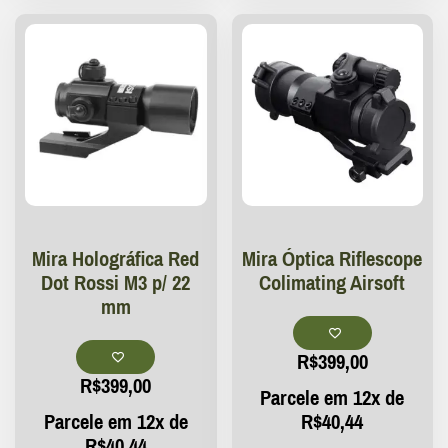
Mira Holográfica Red
Mira Óptica Riflescope
Dot Rossi M3 p/ 22
Colimating Airsoft
mm
R$
399,00
R$
399,00
Parcele em 12x de
Parcele em 12x de
R$
40,44
R$
40,44