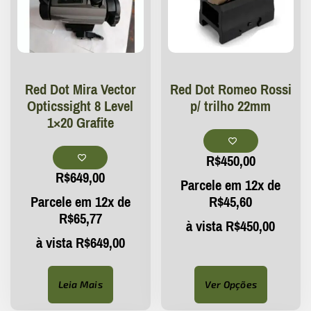
Red Dot Mira Vector
Red Dot Romeo Rossi
Opticssight 8 Level
p/ trilho 22mm
1×20 Grafite
R$
450,00
R$
649,00
Parcele em 12x de
Parcele em 12x de
R$
45,60
R$
65,77
à vista
R$
450,00
à vista
R$
649,00
Leia Mais
Ver Opções