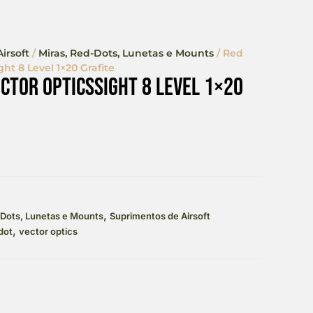
irsoft
/
Miras, Red-Dots, Lunetas e Mounts
/ Red
ht 8 Level 1×20 Grafite
ector Opticssight 8 Level 1×20
,
-Dots, Lunetas e Mounts
Suprimentos de Airsoft
,
dot
vector optics