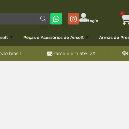
0
Login
soft
Peças e Acessórios de Airsoft
Armas de Pre
do brasil
Parcele em até 12X