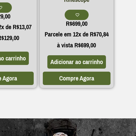
29,00
R$
699,00
2x de
R$
13,07
Parcele em 12x de
R$
70,84
R$
129,00
à vista
R$
699,00
ao carrinho
Adicionar ao carrinho
 Agora
Compre Agora