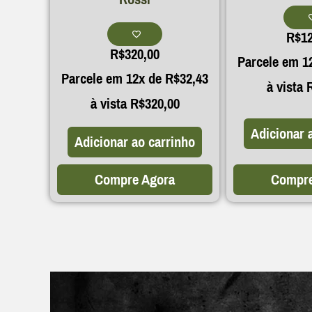
R$
1
R$
320,00
Parcele em 1
Parcele em 12x de
R$
32,43
à vista
à vista
R$
320,00
Adicionar 
Adicionar ao carrinho
Compre Agora
Compre