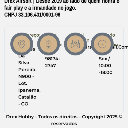
Drex Airsoft | Desde 2019 ao lado de quem honra o
fair play e a irmandade no jogo.
CNPJ 33.106.431/0001-96
Endereço:
Entre
Email
Horario
em
Suporte
de
R.
Contato
Trabalho
Drexairsoft@gmail.co
Helena
(64)
Seg -
Da
98174-
Sex /
Silva
2747
10:00
Pereira,
-18:00
N900 -
Lot.
Ipanema,
Catalão
- GO
Drex Hobby – Todos os direitos – Copyright 2025 ©
reservados