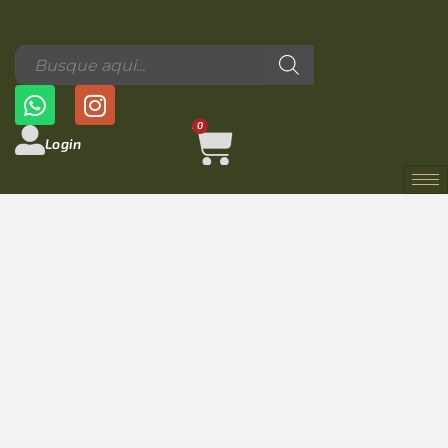
0
Login