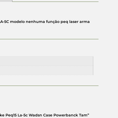
LA-5C modelo nenhuma função peq laser arma
 Fake Peq15 La-5c Wadsn Case Powerbanck Tam”