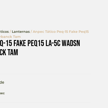
ticos
/
Lanternas
/ Anpec Tático Peq-15 Fake Peq15
erbanck Tam
eq-15 Fake Peq15 La-5c Wadsn
ck Tam
de
pec