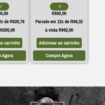
05,00
R$
92,00
2x de
R$
20,78
Parcele em 12x de
R$
9,32
R$
205,00
à vista
R$
92,00
ao carrinho
Adicionar ao carrinho
 Agora
Compre Agora