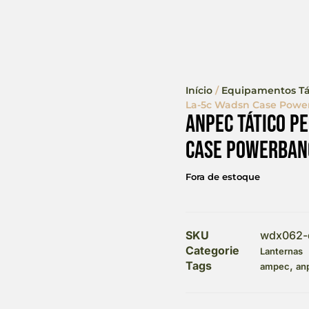
Início
/
Equipamentos Tá
La-5c Wadsn Case Pow
Anpec Tático P
Case Powerban
Fora de estoque
SKU
wdx062-
Categorie
Lanternas
Tags
,
ampec
an