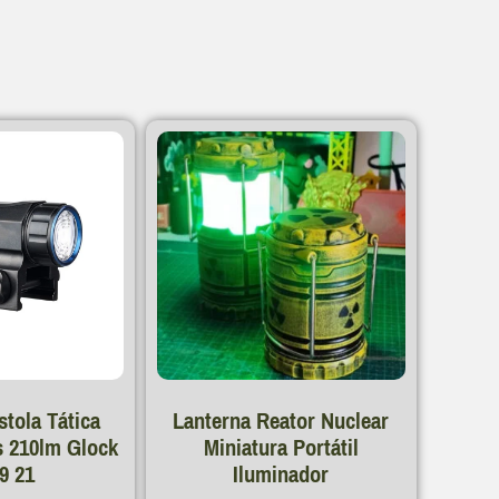
s
stola Tática
Lanterna Reator Nuclear
s 210lm Glock
Miniatura Portátil
9 21
Iluminador