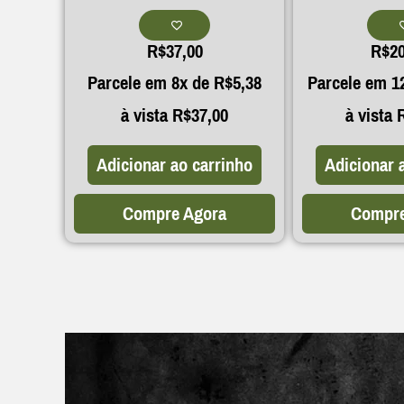
R$
37,00
R$
2
Parcele em 8x de
R$
5,38
Parcele em 1
à vista
R$
37,00
à vista
Adicionar ao carrinho
Adicionar 
Compre Agora
Compre