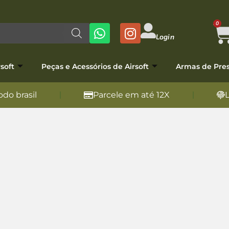
0
Login
soft
Peças e Acessórios de Airsoft
Armas de Pre
do brasil
Parcele em até 12X