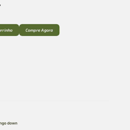
7
arrinho
Compre Agora
ango down