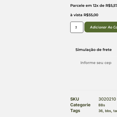
Parcele em 12x de
R$
5,5
à vista
R$
55,00
Adicionar Ao C
Simulação de frete
SKU
3020210
Categorie
BBs
Tags
,
,
36
bbs
t