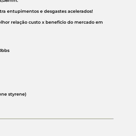
 6,08mm.
tra entupimentos e desgastes acelerados!
lhor relação custo x benefício do mercado em
0bbs
ene styrene)