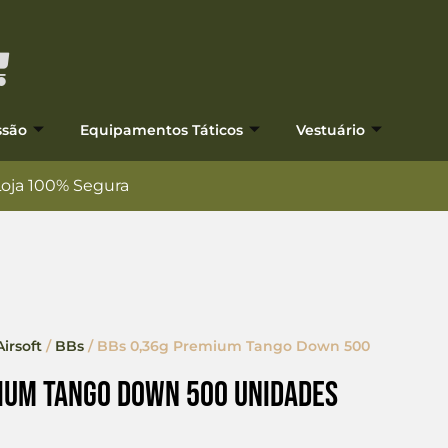
ssão
Equipamentos Táticos
Vestuário
Loja 100% Segura
irsoft
/
BBs
/ BBs 0,36g Premium Tango Down 500
ium Tango Down 500 Unidades