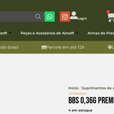
0
Login
soft
Peças e Acessórios de Airsoft
Armas de Pre
do brasil
Parcele em até 12X
Início
/
Suprimentos de A
Unidades
BBs 0,36g Prem
4 em estoque