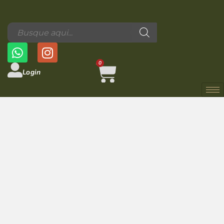
0
Login