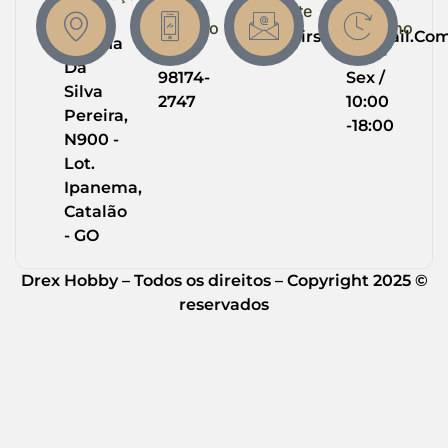
em
Suporte
de
R.
Contato
Trabalho
Drexairsoft@gmail.co
Helena
(64)
Seg -
Da
98174-
Sex /
Silva
2747
10:00
Pereira,
-18:00
N900 -
Lot.
Ipanema,
Catalão
- GO
Drex Hobby – Todos os direitos – Copyright 2025 ©
reservados