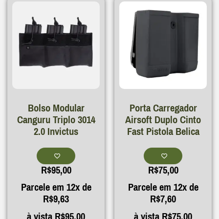
Bolso Modular
Porta Carregador
Canguru Triplo 3014
Airsoft Duplo Cinto
2.0 Invictus
Fast Pistola Belica
R$
95,00
R$
75,00
Parcele em 12x de
Parcele em 12x de
R$
9,63
R$
7,60
à vista
R$
95,00
à vista
R$
75,00