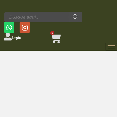
0
Login