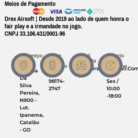
Meios de Pagamento
Drex Airsoft | Desde 2019 ao lado de quem honra o
fair play e a irmandade no jogo.
CNPJ 33.106.431/0001-96
Endereço:
Entre
Email
Horario
em
Suporte
de
R.
Contato
Trabalho
Drexairsoft@gmail.co
Helena
(64)
Seg -
Da
98174-
Sex /
Silva
2747
10:00
Pereira,
-18:00
N900 -
Lot.
Ipanema,
Catalão
- GO