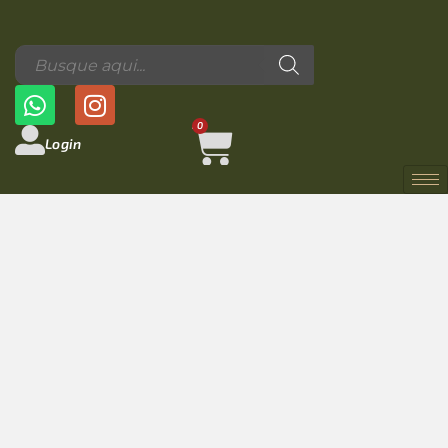
0
Login