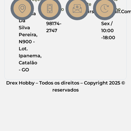
em
Suporte
de
R.
Contato
Trabalho
Drexairsoft@gmail.co
Helena
(64)
Seg -
Da
98174-
Sex /
Silva
2747
10:00
Pereira,
-18:00
N900 -
Lot.
Ipanema,
Catalão
- GO
Drex Hobby – Todos os direitos – Copyright 2025 ©
reservados