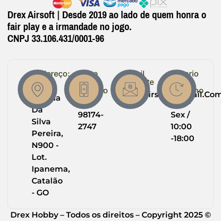
Drex Airsoft | Desde 2019 ao lado de quem honra o
fair play e a irmandade no jogo.
CNPJ 33.106.431/0001-96
Endereço:
Entre
Email
Horario
em
Suporte
de
R.
Contato
Trabalho
Drexairsoft@gmail.co
Helena
(64)
Seg -
Da
98174-
Sex /
Silva
2747
10:00
Pereira,
-18:00
N900 -
Lot.
Ipanema,
Catalão
- GO
Drex Hobby – Todos os direitos – Copyright 2025 ©