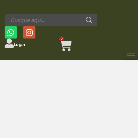
0
Login