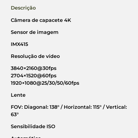
Descrição
Câmera de capacete 4K
Sensor de imagem
IMX415
Resolução de vídeo
3840×2160@30fps
2704×1520@60fps
1920×1080@25/30/50/60fps
Lente
FOV: Diagonal: 138° / Horizontal: 115° / Vertical:
63°
Sensibilidade ISO