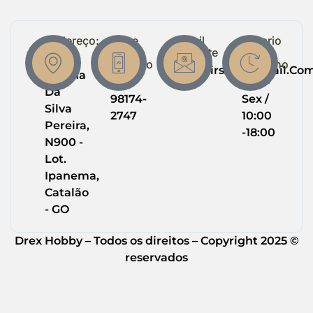
Endereço:
Entre
Email
Horario
em
Suporte
de
R.
Contato
Trabalho
Drexairsoft@gmail.co
Helena
(64)
Seg -
Da
98174-
Sex /
Silva
2747
10:00
Pereira,
-18:00
N900 -
Lot.
Ipanema,
Catalão
- GO
Drex Hobby – Todos os direitos – Copyright 2025 ©
reservados