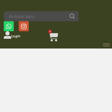
0
Login