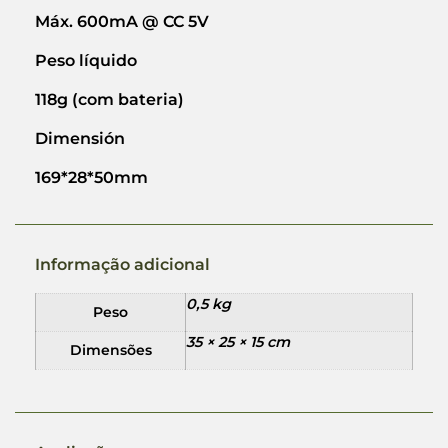
Máx. 600mA @ CC 5V
Peso líquido
118g (com bateria)
Dimensión
169*28*50mm
Informação adicional
0,5 kg
Peso
35 × 25 × 15 cm
Dimensões