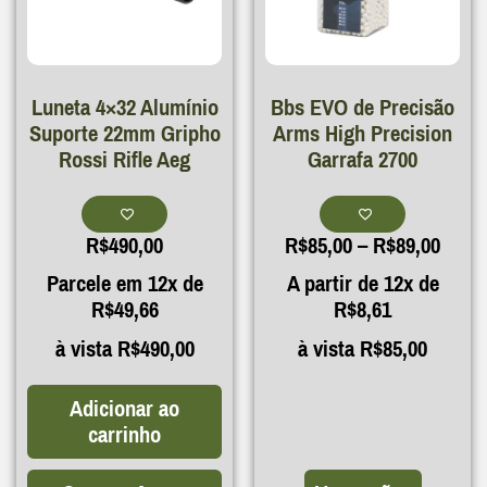
Luneta 4×32 Alumínio
Bbs EVO de Precisão
Suporte 22mm Gripho
Arms High Precision
Rossi Rifle Aeg
Garrafa 2700
R$
490,00
R$
85,00
–
R$
89,00
Parcele em 12x de
A partir de 12x de
R$
49,66
R$
8,61
à vista
R$
490,00
à vista
R$
85,00
Adicionar ao
carrinho