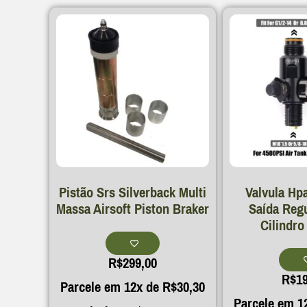
Pistão Srs Silverback Multi
Valvula Hpa
Massa Airsoft Piston Braker
Saída Reg
Cilindro
R$
299,00
R$
1
Parcele em 12x de
R$
30,30
Parcele em 1