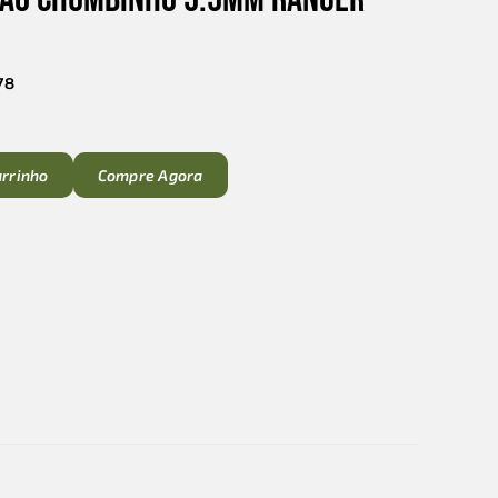
78
arrinho
Compre Agora