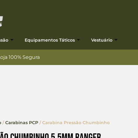
ssão
Equipamentos Táticos
Vestuário
Loja 100% Segura
o
/
Carabinas PCP
/ Carabina Pressão Chumbinho
são Chumbinho 5.5mm Ranger