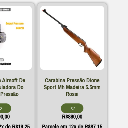
 Airsoft De
Carabina Pressão Dione
uladora Do
Sport Mh Madeira 5.5mm
 Pressão
Rossi
90,00
R$
860,00
2x de
R$
19,25
Parcele em 12x de
R$
87,15