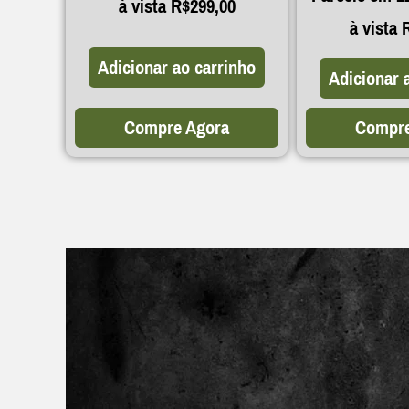
à vista
R$
299,00
à vista
Adicionar ao carrinho
Adicionar 
Compre Agora
Compre