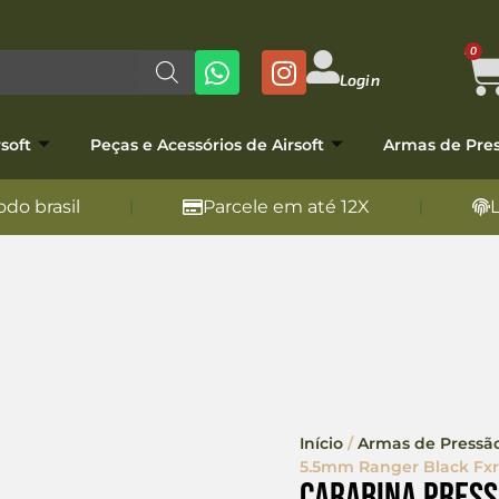
0
Login
soft
Peças e Acessórios de Airsoft
Armas de Pre
do brasil
Parcele em até 12X
Início
/
Armas de Pressã
5.5mm Ranger Black Fxr
Carabina Pres