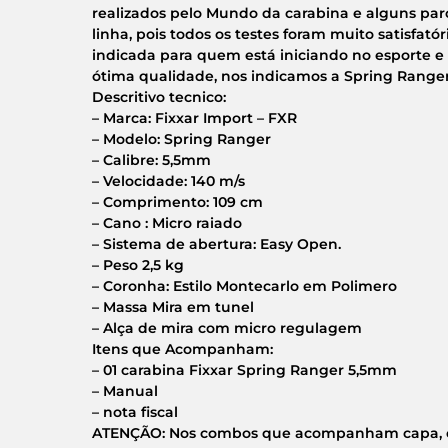
realizados pelo Mundo da carabina e alguns parc
linha, pois todos os testes foram muito satisfat
indicada para quem está iniciando no esporte 
ótima qualidade, nos indicamos a Spring Ranger
Descritivo tecnico:
– Marca: Fixxar Import – FXR
– Modelo: Spring Ranger
– Calibre: 5,5mm
– Velocidade: 140 m/s
– Comprimento: 109 cm
– Cano : Micro raiado
– Sistema de abertura: Easy Open.
– Peso 2,5 kg
– Coronha: Estilo Montecarlo em Polimero
– Massa Mira em tunel
– Alça de mira com micro regulagem
Itens que Acompanham:
– 01 carabina Fixxar Spring Ranger 5,5mm
– Manual
– nota fiscal
ATENÇÃO: Nos combos que acompanham capa, es