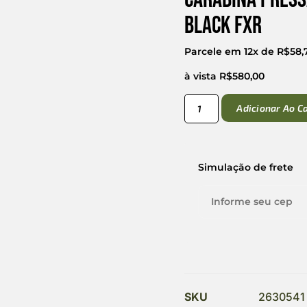
Black Fxr
Parcele em 12x de
R$
58,
à vista
R$
580,00
Adicionar Ao C
Simulação de frete
SKU
2630541