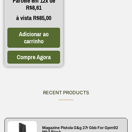
Parcele em 12x de
R$
8,61
à vista
R$
85,00
Adicionar ao
carrinho
Compre Agora
RECENT PRODUCTS
Magazine Pistola G&g 27r Gbb For Gpm92
Mk3 Black