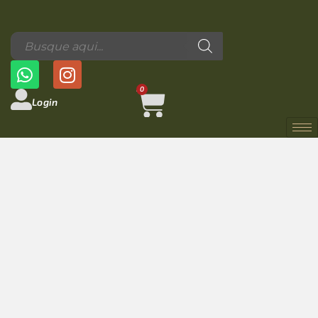
0
Login