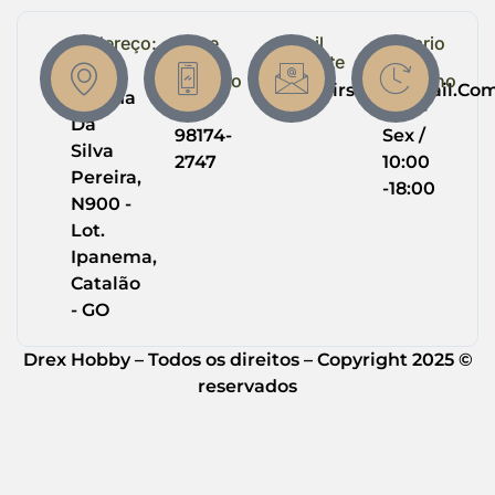
Endereço:
Entre
Email
Horario
em
Suporte
de
R.
Contato
Trabalho
Drexairsoft@gmail.co
Helena
(64)
Seg -
Da
98174-
Sex /
Silva
2747
10:00
Pereira,
-18:00
N900 -
Lot.
Ipanema,
Catalão
- GO
Drex Hobby – Todos os direitos – Copyright 2025 ©
reservados