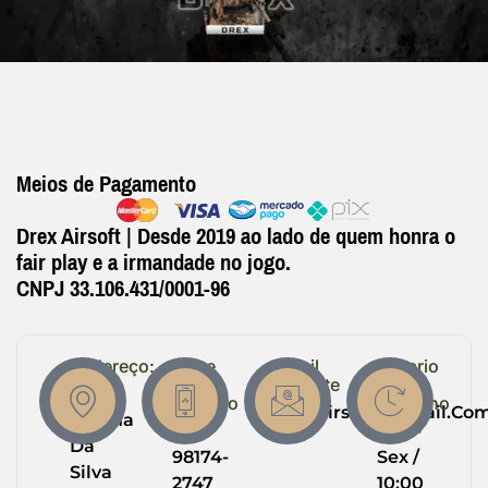
Meios de Pagamento
Drex Airsoft | Desde 2019 ao lado de quem honra o
fair play e a irmandade no jogo.
CNPJ 33.106.431/0001-96
Endereço:
Entre
Email
Horario
em
Suporte
de
R.
Contato
Trabalho
Drexairsoft@gmail.co
Helena
(64)
Seg -
Da
98174-
Sex /
Silva
2747
10:00