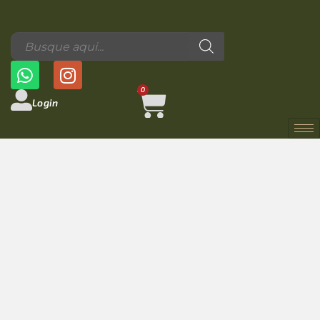
0
Login