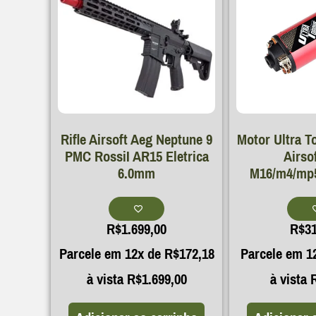
Rifle Airsoft Aeg Neptune 9
Motor Ultra T
PMC RossiI AR15 Eletrica
Airso
6.0mm
M16/m4/mp5
R$
1.699,00
R$
3
Parcele em 12x de
R$
172,18
Parcele em 1
à vista
R$
1.699,00
à vista