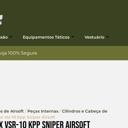
ssão
Equipamentos Táticos
Vestuário
Loja 100% Segura
s de Airsoft
/
Peças Internas
/
Cilindros e Cabeça de
x Vsr-10 Kpp Sniper Airsoft
x Vsr-10 Kpp Sniper Airsoft