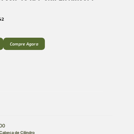
42
Compre Agora
00
 Cabeça de Cilindro