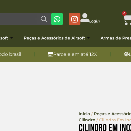
0
Login
soft
Peças e Acessórios de Airsoft
Armas de Pre
do brasil
Parcele em até 12X
Início
/
Peças e Acessório
Cilindro
/ Cilindro Em Ino
Cilindro Em Ino