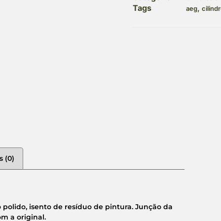
Tags
,
aeg
cilind
s (0)
polido, isento de resíduo de pintura. Junção da
m a original.