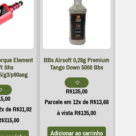
orque Element
BBs Airsoft 0,28g Premium
ft Shs
Tango Down 5000 Bbs
/g3/p90aeg
R$
135,00
15,00
Parcele em 12x de
R$
13,68
2x de
R$
31,92
à vista
R$
135,00
R$
315,00
Adicionar ao carrinho